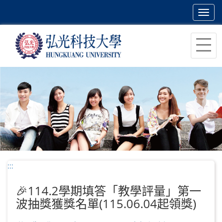
Toggl
navig
跳
到
主
要
內
容
區
塊
:::
🎉114.2學期填答「教學評量」第一
波抽獎獲獎名單(115.06.04起領獎)