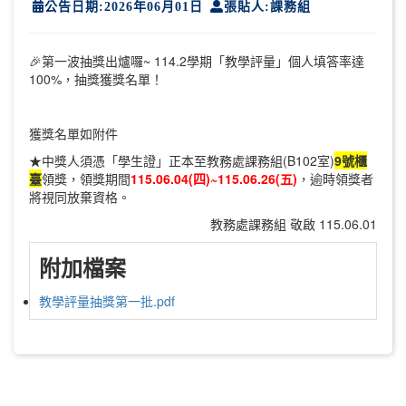
公告日期:2026年06月01日
張貼人:課務組
🎉第一波抽獎出爐囉~ 114.2學期「教學評量」個人填答率達
100%，抽獎獲獎名單！
獲獎名單如附件
★中獎人須憑「學生證」正本至教務處課務組(B102室)
9號櫃
臺
領獎，領獎期間
115.06.04(四)~115.06.26(五)
，逾時領獎者
將視同放棄資格。
教務處課務組 敬啟 115.06.01
附加檔案
教學評量抽獎第一批.pdf