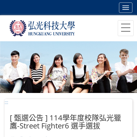
Toggl
navig
跳
到
主
要
內
容
區
塊
:::
[ 甄選公告 ] 114學年度校隊弘光獵
鷹-Street Fighter6 選手選拔