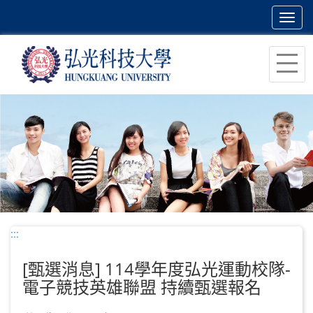
Toggl
navig
跳
到
主
要
內
容
區
塊
:::
[甄選消息] 114學年度弘光運動校隊-
電子競技英雄聯盟 持續甄選報名