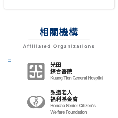
相關機構
Affiliated Organizations
:::
光田
綜合醫院
Kuang Tien General Hospital
弘道老人
福利基金會
Hondao Senior Citizenˊs
Welfare Foundation