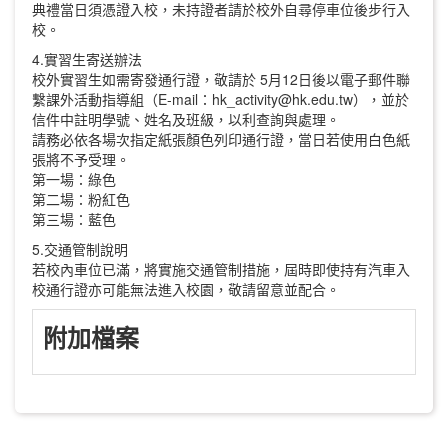
典禮當日須憑證入校，未持證者請於校外自尋停車位後步行入
校。
4.實習生寄送辦法
校外實習生如需寄發通行證，敬請於 5月12日後以電子郵件聯
繫課外活動指導組（E-mail：hk_activity@hk.edu.tw），並於
信件中註明學號、姓名及班級，以利查詢與處理。
請務必依各場次指定紙張顏色列印通行證，當日若使用白色紙
張將不予受理。
第一場：綠色
第二場：粉紅色
第三場：藍色
5.交通管制說明
若校內車位已滿，將實施交通管制措施，屆時即使持有汽車入
校通行證亦可能無法進入校園，敬請留意並配合。
附加檔案