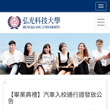
Toggl
navig
跳
到
主
要
內
容
區
塊
:::
【畢業典禮】汽車入校通行證發放公
告