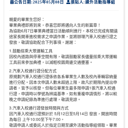
公告日期:2025年05月08日
張貼人:課外活動指導組
親愛的畢業生您好：
畢業典禮即將到來，恭喜您即將邁向人生的新篇章！
為協助6月7日畢業典禮當日活動順利進行，本校已完成有關遠
途家長開車進校需求之申請作業，並將辦理汽車入校通行證之
發放，敬請協助配合下列事項，謝謝：
1.鼓勵搭乘大眾運輸工具
因校內道路與停車空間有限，敬請鼓勵家長儘量搭乘大眾運輸
工具前來參加典禮，以減輕校園周邊交通壅塞。
2.汽車入校通行證分配方式
原規劃汽車入校通行證係依各系畢業生人數及校內車輛容納量
進行分配。因本次申請人數未超過上限，故凡於期限內提出申
請者，皆予以核發。但每位畢業生最多限申請1張汽車入校通
行證，申請時以學號為辨識基準，如有重複申請情形，將以較
晚之申請紀錄為準進行處理，敬請見諒。
3.汽車入校通行證發放時間與方式
因汽車入校通行證預計於 5月12日至5月14日 發放，開放時間
為每日 上午10:00至下午7:00。
敬請申請人或委託人於指定日期至課外活動指導組領取。畢業