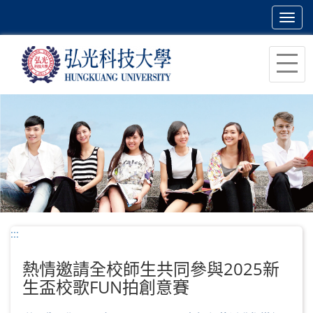
Toggl
navig
跳
到
主
要
內
容
區
塊
:::
熱情邀請全校師生共同參與2025新
生盃校歌FUN拍創意賽