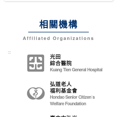
相關機構
Affiliated Organizations
:::
光田
綜合醫院
Kuang Tien General Hospital
弘道老人
福利基金會
Hondao Senior Citizenˊs
Welfare Foundation