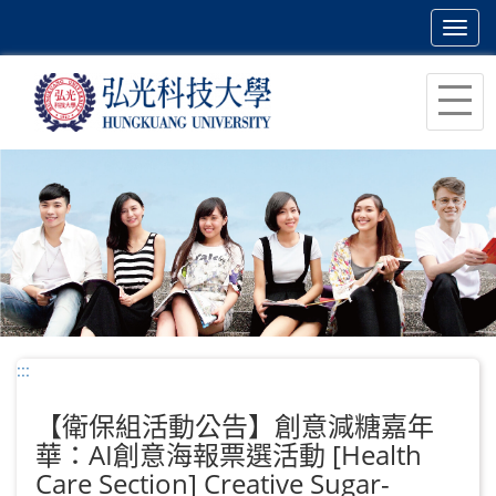
Toggl
navig
跳
到
主
要
內
容
區
塊
:::
【衛保組活動公告】創意減糖嘉年
華：AI創意海報票選活動 [Health
Care Section] Creative Sugar-