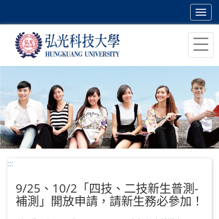
Toggl
navig
跳
到
主
要
內
容
區
塊
:::
9/25、10/2「四技、二技新生普測-
補測」開放申請，請新生務必參加！