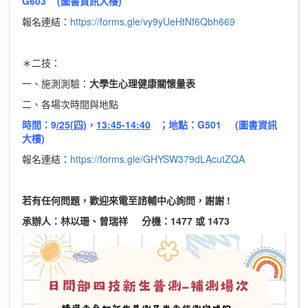
G603 (圖書資訊大樓)
報名連結：
https://forms.g
le/vy9yUeHtNf6Qbh669
＊二技：
一、施測測驗：
大學生心理健康關懷量表
二、各場次時間與地點
時間：9
/25(四)
，
13:45-14:40
；地點：G501 (圖書資訊
大樓)
報名連結：
https://forms.gle/GHYSW379dLAcutZQA
若有任何問題，歡迎來電至諮輔中心詢問，謝謝 !
承辦人：林以珊、曾瑞祥 分機：1477 或 1473