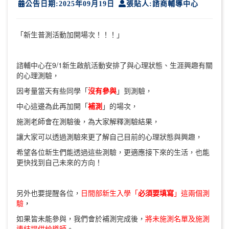
公告日期:2025年09月19日
張貼人:諮商輔導中心
「新生普測活動加開場次！！！」
諮輔中心在9/1新生啟航活動安排了與心理狀態、生涯興趣有關
的心理測驗，
因考量當天有些同學「
沒有參與
」到測驗，
中心這邊為此再加開「
補測
」的場次，
施測老師會在測驗後，為大家解釋測驗結果，
讓大家可以透過測驗來更了解自己目前的心理狀態與興趣，
希望各位新生們能透過這些測驗，更適應接下來的生活，也能
更快找到自己未來的方向！
另外也要提醒各位，
日間部新生入學「
必須要填寫
」這兩個測
驗
，
如果皆未能參與，我們會於補測完成後，
將未施測名單
及施測
連結提供給導師
。