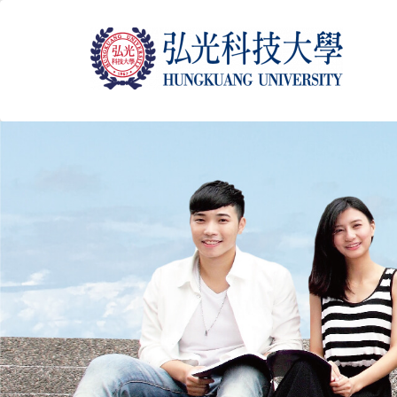
跳
到
主
要
內
容
區
塊