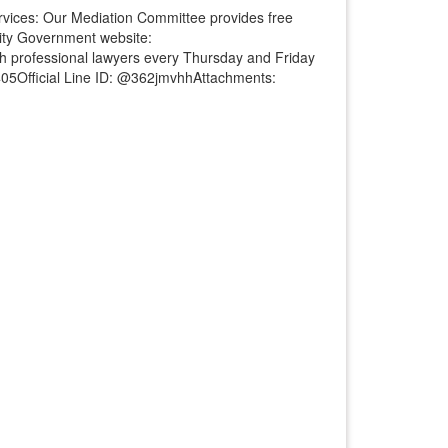
rvices: Our Mediation Committee provides free
 City Government website:
with professional lawyers every Thursday and Friday
05Official Line ID: @362jmvhhAttachments: