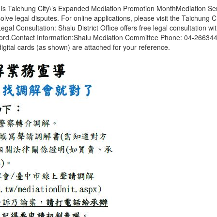
26 is Taichung City\’s Expanded Mediation Promotion MonthMediation Se
solve legal disputes. For online applications, please visit the Taichung
gal Consultation: Shalu District Office offers free legal consultation 
word.Contact Information:Shalu Mediation Committee Phone: 04-266344
igital cards (as shown) are attached for your reference.