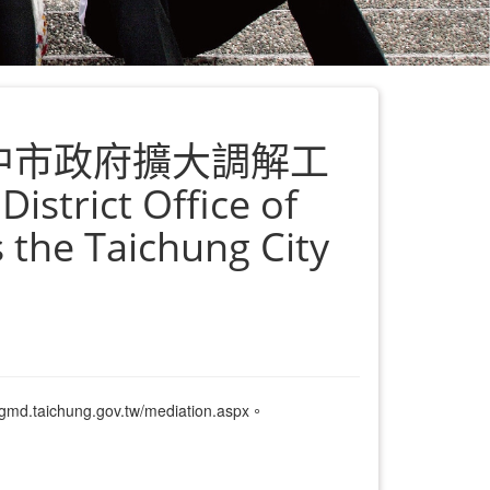
臺中市政府擴大調解工
strict Office of
s the Taichung City
g.gov.tw/mediation.aspx。