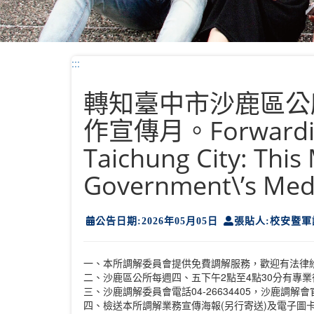
:::
轉知臺中市沙鹿區公所
作宣傳月。Forwarding a 
Taichung City: This
Government\’s Med
公告日期:2026年05月05日
張貼人:校安暨軍
一、本所調解委員會提供免費調解服務，歡迎有法律紛爭之民眾、同學
二、沙鹿區公所每週四、五下午2點至4點30分有專
三、沙鹿調解委員會電話04-26634405，沙鹿調解會官方L
四、檢送本所調解業務宣傳海報(另行寄送)及電子圖卡