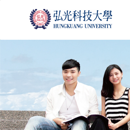
跳
到
主
要
內
容
區
塊