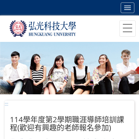
Toggl
navig
跳
到
主
要
內
容
區
塊
:::
114學年度第2學期職涯導師培訓課
程(歡迎有興趣的老師報名參加)