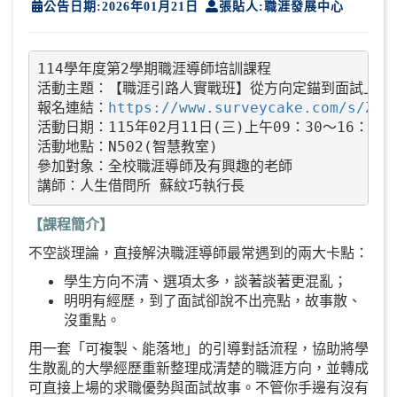
公告日期:2026年01月21日
張貼人:職涯發展中心
114學年度第2學期職涯導師培訓課程

活動主題：【職涯引路人實戰班】從方向定錨到面試上場

報名連結：
https://www.surveycake.com/s/Zk6
活動日期：115年02月11日(三)上午09：30～16：30(
活動地點：N502(智慧教室)

參加對象：全校職涯導師及有興趣的老師

【課程簡介】
不空談理論，直接解決職涯導師最常遇到的兩大卡點：
學生方向不清、選項太多，談著談著更混亂；
明明有經歷，到了面試卻說不出亮點，故事散、
沒重點。
用一套「可複製、能落地」的引導對話流程，協助將學
生散亂的大學經歷重新整理成清楚的職涯方向，並轉成
可直接上場的求職優勢與面試故事。不管你手邊有沒有