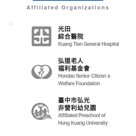
Affiliated Organizations
:::
光田
綜合醫院
Kuang Tien General Hospital
弘道老人
福利基金會
Hondao Senior Citizenˊs
Welfare Foundation
臺中市弘光
非營利幼兒園
Affiliated Preschool of
Hung Kuang University