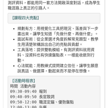
測評資料，都能用同一套方法開啟深度對話，成為學生
職涯路上真正的引路人。
規劃有方：用視覺化工具把現況、落差與下一步
畫出來，讓學生知道「先做什麼、再做什麼」。
面試有術：從企業選才角度拆解常見題型，教學
生用清楚架構說出自己的亮點與貢獻。
工具落地：提供雙軌模組，有測評資料就用資
料、沒資料也有快速盤點表，一樣能收斂到行
動。
心法賦能：用教練式提問建立信任，讓學生願意
說真話、做選擇，動起來而不是停在想像。
【活動時程表】
時間 活動內容

09:30-09:40 報到

09:40-09:50 長官致詞

09:50-12:00 職涯定錨、優勢盤點

12:00-13:00 午餐
