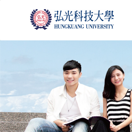
跳
到
主
要
內
容
區
塊