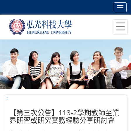
Toggl
navig
跳
到
主
要
內
容
區
塊
:::
【第三次公告】113-2學期教師至業
界研習或研究實務經驗分享研討會