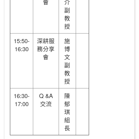
會
介
副
教
授
15:50-
深耕服
施
16:30
務分享
博
會
文
副
教
授
16:30-
Q &A
陳
17:00
交流
郁
琪
組
長