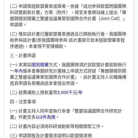
(二) 申請案經歐盟審查成案者，依據「成功參與歐盟跨國團隊
科研暨創新計畫」方案（附件），得至本會網站線上提出「專
題類隨到隨審之雙邊協議專案型國際合作計畫（Joint Call）」
申請案。
(三) 惟如該計畫已獲歐盟審查通過且已開始執行後，我國團隊
始參與該計畫(即我國團隊參與 該計畫部分並未經歐盟審查程
序通過)，本會得不受理補助。
三、計畫申請
(一) 本案採
隨到隨審
方式，我國團隊須於該歐盟計畫起始執行
一年內
循本會專題研究計畫線上申請方式研提「專題類隨到隨
審之雙邊協議專案型國際合作計畫」，由計畫主持人任職機構
造具申請名冊備函送本會提出申請。
(二) 經費補助上限新臺幣
3,000千元/年
四、注意事項
(一) 計畫主持人同年度執行本會「雙邊協議國際合作研究計
畫」件數至多
以2件為限
。
(二) 計畫內容必須為科研或創新等相關類型工作。
(三) 申請期程及計畫徵求說明以歐盟徵求網