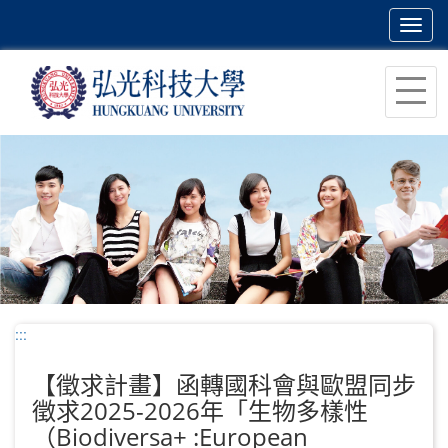
Toggl
navig
跳
到
主
要
內
容
區
塊
:::
【徵求計畫】函轉國科會與歐盟同步
徵求2025-2026年「生物多樣性
（Biodiversa+ :European