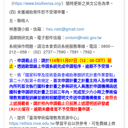
（
https://www.biodiversa.org/
）隨時更新之英文公告為準。
(四) 未獲補助案件恕不受理申覆。
五、聯絡人
林惠珊小姐，信箱：
heu.nstc@gmail.com
湯卿媺研究員，電子郵件信箱：
cmtom@nstc.gov.tw
系統操作問題，請洽本會資訊系統服務專線，電話：0800－
212－058，（02）2737－7590、7591、7592。
六、
申請截止日
：請於
114
年11月07日（12：00 CET）前
止
，透過歐盟線上申請系統完成申請程序，逾期不予受理。
七、
依「國家科學及技術委員會補助專題研究計畫作業要點」
第二十六點第十款規定，
首次申請計畫之計畫主持人及申請書
內所列首次執行國科會計畫之參與研究人員應於申請機構函送
國科會申請研究計畫之日前三年內，完成至少六小時之學術倫
理教育課程訓練並檢附相關證明文件送申請機構備查；
故符合
上述規範者，請於校內申請截止日前將上述證明送研發處
(A312)留存，逾期未繳者皆不予受理計畫申請
。
八、提供「臺灣學術倫理教育資源中心」
https://ethics.moe.edu.tw/
學習平台以供參考，可免費線上修