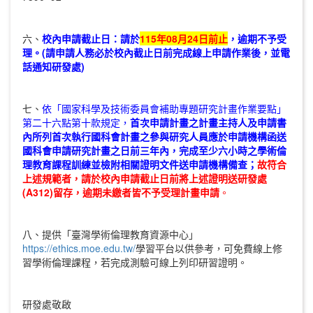
六、
校內申請截止日
：請於
115
年08月24日前
止
，逾期不予受
理。(
請申請人務必於校內截止日前完成線上申請作業後，並電
話通知研發處)
七、
依「國家科學及技術委員會補助專題研究計畫作業要點」
第二十六點第十款規定，
首次申請計畫之計畫主持人及申請書
內所列首次執行國科會計畫之參與研究人員應於申請機構函送
國科會申請研究計畫之日前三年內，完成至少六小時之學術倫
理教育課程訓練並檢附相關證明文件送申請機構備查；
故符合
上述規範者，請於校內申請截止日前將上述證明送研發處
(A312)留存，逾期未繳者皆不予受理計畫申請
。
八、提供「臺灣學術倫理教育資源中心」
https://ethics.moe.edu.tw/
學習平台以供參考，可免費線上修
習學術倫理課程，若完成測驗可線上列印研習證明。
研發處敬啟