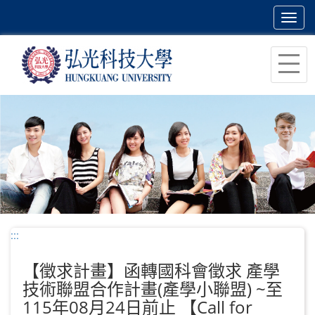
Toggl
navig
跳
到
主
要
內
容
區
塊
:::
【徵求計畫】函轉國科會徵求 產學
技術聯盟合作計畫(產學小聯盟) ~至
115年08月24日前止 【Call for