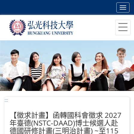
Toggl
navig
跳
到
主
要
內
容
區
塊
:::
【徵求計畫】函轉國科會徵求 2027
年臺德(NSTC-DAAD)博士候選人赴
德國研修計畫(三明治計畫) ~至115