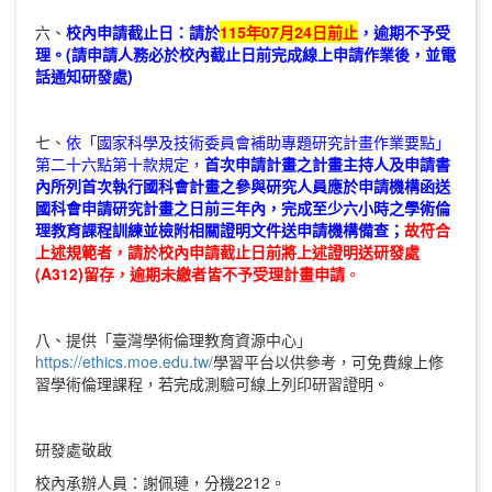
六、
校內申請截止日
：請於
115
年07月24日前
止
，逾期不予受
理。(
請申請人務必於校內截止日前完成線上申請作業後，並電
話通知研發處)
七、
依「國家科學及技術委員會補助專題研究計畫作業要點」
第二十六點第十款規定，
首次申請計畫之計畫主持人及申請書
內所列首次執行國科會計畫之參與研究人員應於申請機構函送
國科會申請研究計畫之日前三年內，完成至少六小時之學術倫
理教育課程訓練並檢附相關證明文件送申請機構備查；
故符合
上述規範者，請於校內申請截止日前將上述證明送研發處
(A312)留存，逾期未繳者皆不予受理計畫申請
。
八、提供「臺灣學術倫理教育資源中心」
https://ethics.moe.edu.tw/
學習平台以供參考，可免費線上修
習學術倫理課程，若完成測驗可線上列印研習證明。
研發處敬啟
校內承辦人員：謝佩璉，分機2212。