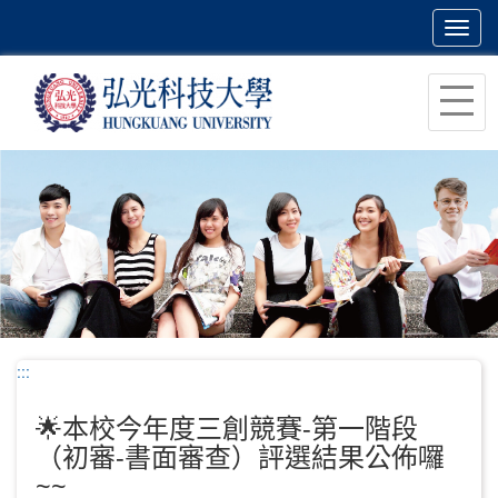
Toggl
navig
跳
到
主
要
內
容
區
塊
:::
🌟本校今年度三創競賽-第一階段
（初審-書面審查）評選結果公佈囉
~~