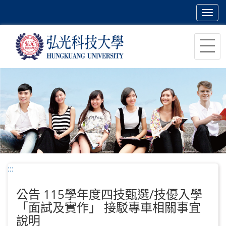
Toggl
navig
跳
到
主
要
內
容
區
塊
:::
公告 115學年度四技甄選/技優入學
「面試及實作」 接駁專車相關事宜
說明