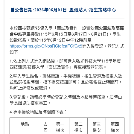
公告日期:2026年06月01日
張貼人:招生策略中心
本校四技甄選/技優入學「面試及實作」設置
沙鹿火車站
及
高鐵
台中站
專車接駁(115年6月15日至6月17日、6月21日)，學生
如欲搭乘，請於115年6月12日中午12時前至
https://forms.gle/QNbsRCfdfcaFGfGx5
進入後登記，登記方式
如下：
1.依上列方式進入網站後，即可進入弘光科技大學115學年度
四技甄選/技優入學「面試及實作」專車接駁登記表。
2.輸入學生姓名、聯絡電話、手機號碼、招生管道及搭車人數
並點選搭乘時間，按下提交按鈕即可；且於報名截止時間前，
均可上網修改或取消。
3.登記後，請務必準時於登記之時間及地點等待搭車，屆時由
學長姐協助搭車事宜。
4.專車接駁地點及時間如下表：
地點
去
第一
第二
第三
第四
回
梯次
梯次
梯次
梯次