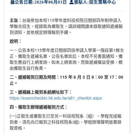
公告日期:2026年06月03日
張貼人:招生策略中心
主旨：
台端參加本校115學年度科技校院日間部四年制申請入
學聯合招生，經錄取為備取生，請詳細閱讀本錄取通知遞補報
到須知，並依規定辦理報到手續。
說明：
一、公告本校115學年度日間部四技申請入學第一階段第1梯次
正、備取生遞補名單，公告名單如后，本校不另書面通知，備
取生應自行上網查詢，如未上網查詢，而致遞補權益受損，概
由備取生自行負責。
二、遞補報到
日
期及時間：
115
年
6
月
3
日
9
：
00
至
17
：
00
止。
三、遞補線上報到系統網址如下：
https://examcheckin.hk.edu.tw/a81_checkin.aspx
四、備取生辦理遞補報到方式：
(一)正取生或備取生已至另一科技校院系（組）、學程完成報
到者，須先向已報到之科技校院系(組)、學程辦理聲明放棄錄
取資格。