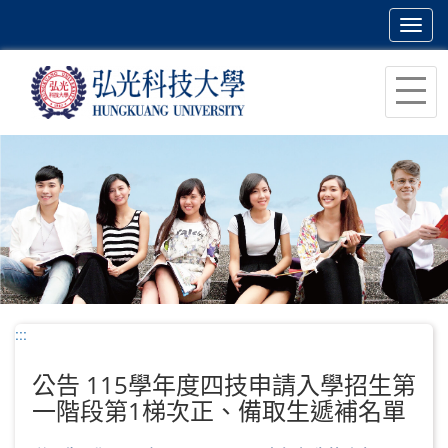
Toggl
navig
跳
到
主
要
內
容
區
塊
:::
公告 115學年度四技申請入學招生第
一階段第1梯次正、備取生遞補名單