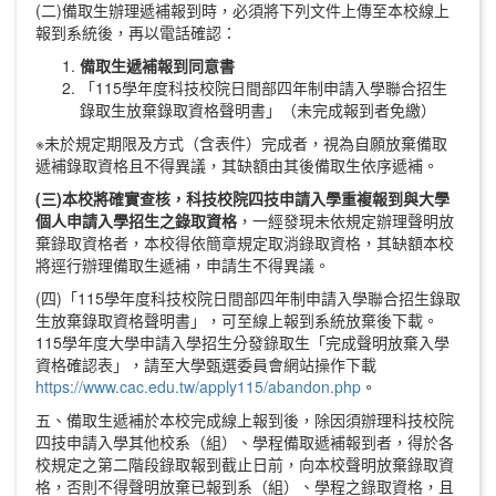
(二)備取生辦理遞補報到時，必須將下列文件上傳至本校線上
報到系統後，再以電話確認：
備取生
遞
補
報到同意書
「115學年度科技校院日間部四年制申請入學聯合招生
錄取生放棄錄取資格聲明書」（未完成報到者免繳）
※未於規定期限及方式（含表件）完成者，視為自願放棄備取
遞補錄取資格且不得異議，其缺額由其後備取生依序遞補。
(三)本校將確實查核，科技校院四技申請入學重複報到與大學
個人申請入學招生之錄取資格
，一經發現未依規定辦理聲明放
棄錄取資格者，本校得依簡章規定取消錄取資格，其缺額本校
將逕行辦理備取生遞補，申請生不得異議。
(四)「115學年度科技校院日間部四年制申請入學聯合招生錄取
生放棄錄取資格聲明書」，可至線上報到系統放棄後下載。
115學年度大學申請入學招生分發錄取生「完成聲明放棄入學
資格確認表」，請至大學甄選委員會網站操作下載
https://www.cac.edu.tw/apply115/abandon.php
。
五、備取生遞補於本校完成線上報到後，除因須辦理科技校院
四技申請入學其他校系（組）、學程備取遞補報到者，得於各
校規定之第二階段錄取報到截止日前，向本校聲明放棄錄取資
格，否則不得聲明放棄已報到系（組）、學程之錄取資格，且