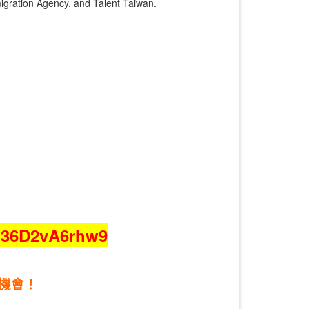
migration Agency, and Talent Taiwan.
hj36D2vA6rhw9
機會！