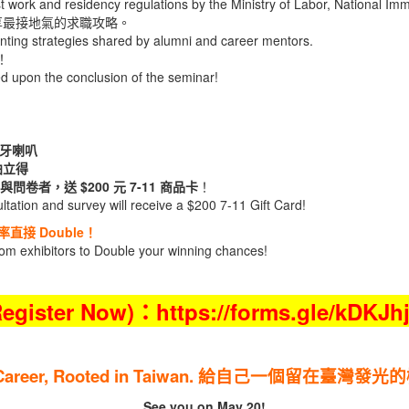
st work and residency regulations by the Ministry of Labor, National Im
享最接地氣的求職攻略。
unting strategies shared by alumni and career mentors.
！
ed upon the conclusion of the seminar!
式藍牙喇叭
 拍立得
與問卷者，送 $200 元 7-11 商品卡
！
ultation and survey will receive a $200 7-11 Gift Card!
接 Double！
rom exhibitors to Double your winning chances!
egister Now)：
https://forms.gle/kDKJ
Career, Rooted in Taiwan.
給自己一個留在臺灣發光的
See you on May 20!