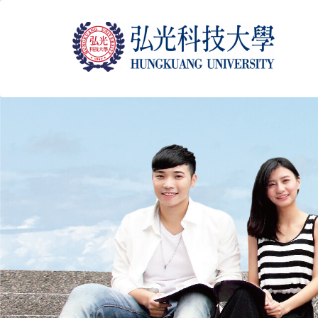
跳
到
主
要
內
容
區
塊