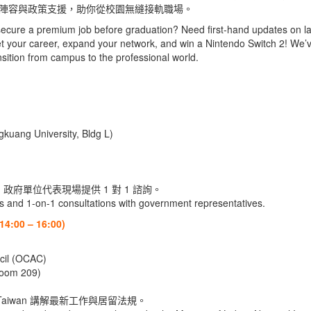
的企業陣容與政策支援，助你從校園無縫接軌職場。
to secure a premium job before graduation? Need first-hand updates on l
t your career, expand your network, and win a Nintendo Switch 2! We’v
ition from campus to the professional world.
g University, Bldg L)
政府單位代表現場提供 1 對 1 諮詢。
Rs and 1-on-1 consultations with government representatives.
:00 – 16:00)
cil (OCAC)
oom 209)
Taiwan 講解最新工作與居留法規。