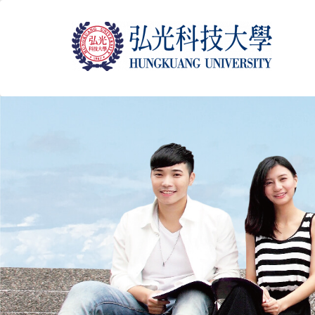
跳
到
主
要
內
容
區
塊