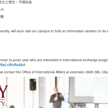
至大三學生，不限科系
AbA
俞臻
versity
, will soon visit our campus to hold an information session on it
man to junior year who are interested in international exchange progr
VhPSeLxWvRsAbA
e contact the Office of International Affairs at extension 2669 (Ms. Ula)