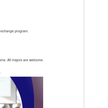
s exchange program.
ams. All majors are welcome.
.