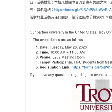
四、活動對象：本校凡對國際交流計畫有興趣之大一
五、報名連結：
https://forms.gle/5iBVhPSeLxWvRs
若對於此活動有任何問題，請洽國際處分機2669 李
Our partner university in the United States,
Troy Uni
The event details are as follows:
Date:
Tuesday, May 26, 2026
Time:
10:00 AM – 11:30 AM
Venue:
L209 Meeting Room
Target Participants:
HKU students from fresh
Registration Link:
https://forms.gle/5iB
If you have any questions regarding this event, pleas