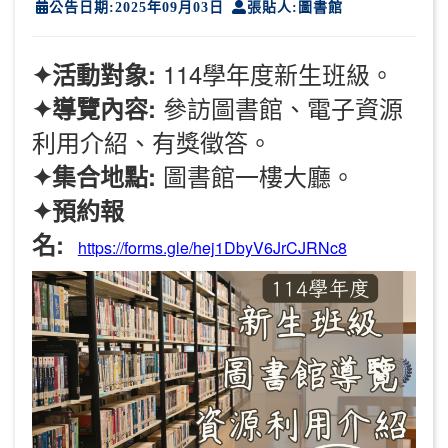
公告日期:2025年09月03日
張貼人:圖書館
114學年度新生班級。
✦活動對象:
參訪圖書館、電子資源
✦導覽內容:
利用介紹、有獎徵答。
圖書館一樓大廳。
✦集合地點:
✦預約報
名:
https://forms.gle/hej1DbyV6JrCJRNc8