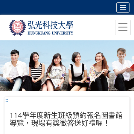
Toggl
navig
跳
到
主
要
內
容
區
塊
:::
114學年度新生班級預約報名圖書館
導覽，現場有獎徵答送好禮喔！