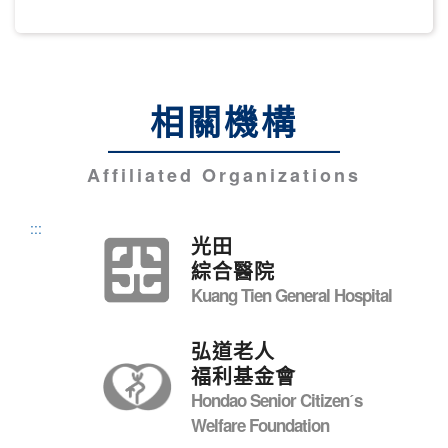
相關機構
Affiliated Organizations
:::
光田
綜合醫院
Kuang Tien General Hospital
弘道老人
福利基金會
Hondao Senior Citizenˊs
Welfare Foundation