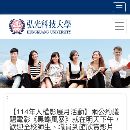
Toggl
navig
跳
到
主
要
內
容
區
塊
:::
【114年人權影展月活動】兩公約議
題電影《黑蝶風暴》就在明天下午，
歡迎全校師生、職員到館欣賞影片