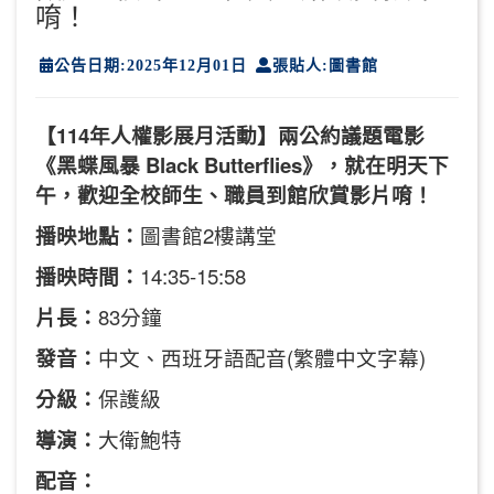
唷！
公告日期:2025年12月01日
張貼人:圖書館
【114年人權影展月活動】兩公約議題電影
《黑蝶風暴 Black Butterflies》，
就在明天下
午，歡迎全校師生、職員到館欣賞影片唷！
播映地點：
圖書館2樓講堂
播映時間：
14:35-15:58
片長：
83分鐘
發音：
中文、西班牙語配音(繁體中文字幕)
分級：
保護級
導演：
大衛鮑特
配音：