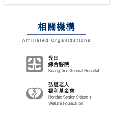
相關機構
Affiliated Organizations
:::
光田
綜合醫院
Kuang Tien General Hospital
弘道老人
福利基金會
Hondao Senior Citizenˊs
Welfare Foundation