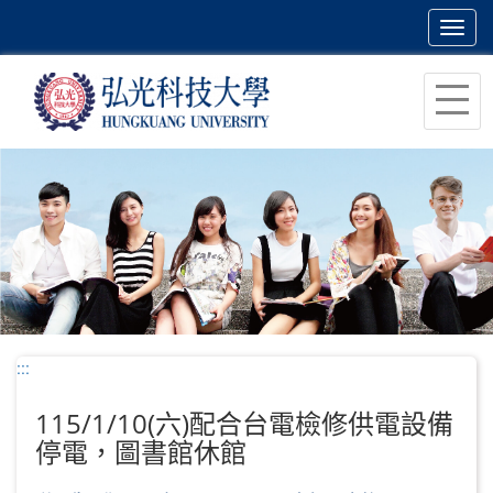
Toggl
navig
跳
到
主
要
內
容
區
塊
:::
115/1/10(六)配合台電檢修供電設備
停電，圖書館休館