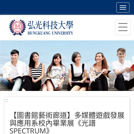
Toggl
navig
跳
到
主
要
內
容
區
塊
:::
【圖書館藝術廊道】多媒體遊戲發展
與應用系校內畢業展《光譜
SPECTRUM》