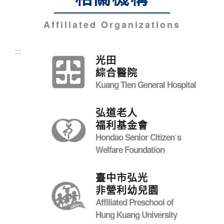
Affiliated Organizations
:::
光田
綜合醫院
Kuang Tien General Hospital
弘道老人
福利基金會
Hondao Senior Citizenˊs
Welfare Foundation
臺中市弘光
非營利幼兒園
Affiliated Preschool of
Hung Kuang University