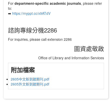
For
department-specific academic journals
, please refer
to:
➡️
https://myppt.cc/x9ATdV
諮詢專線分機2286
For inquiries, please call extension 2286
圖資處敬啟
Office of Library and Information Services
附加檔案
2605中文新到館期刊.pdf
2605外文新到館期刊.pdf