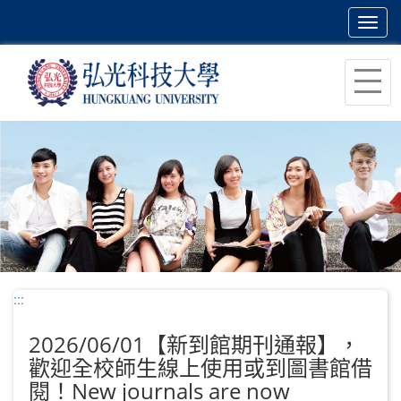
Toggl
navig
跳
到
主
要
內
容
區
塊
:::
2026/06/01【新到館期刊通報】，
歡迎全校師生線上使用或到圖書館借
閱！New journals are now