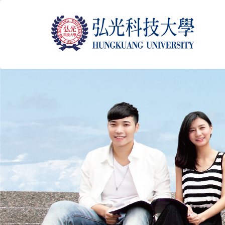
跳
到
主
要
內
容
區
塊