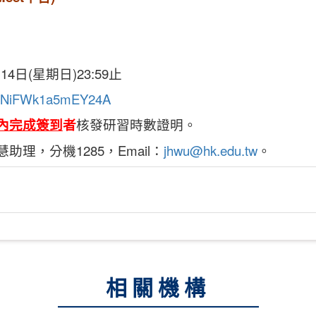
4日(星期日)23:59止
/vuaNiFWk1a5mEY24A
內完成簽到
者
核發研習時數證明。
理，分機1285，Email：
jhwu@hk.edu.tw
。
相關機構