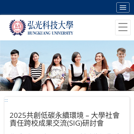
Toggl
navig
跳
到
主
要
內
容
區
塊
:::
2025共創低碳永續環境 – 大學社會
責任跨校成果交流(SIG)研討會