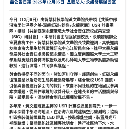
公告日期:2025年12月05日
張貼人:永續發展辦公室
今日（12月5日）由
智慧科技學院黃文鑑院長
帶領【
共築中部
沿海里仁淨零之美-深耕低碳+韌性+永續家園
】USR 計畫團
隊，舉辦【
共創低碳永續環境大學社會責任跨校成果交流
（SIG）研討會】。本研討會由胡庭禎副校長、永續發展辦公
室夏嘉梅主任、智慧科技學院黃文鑑院長致歡迎詞，其後邀請
友校東海大學生態與環境研究中心江智民主任、逢甲大學永續
發展與社會責任處吳智超永續長、國立暨南國際大學土木工程
學系蔡勇斌終身特聘教授以及彰化師範大學生物學系姜鈴助理
教授，進行演講，共同參與議程。
與會教授從不同的面向，諸如河川守護、部落創生、低碳永續
循環農業以及沿海生態與產業發展等，結合我校
USR 議題，
引領與會者進行多面向的探討。來自不同社區的在地居民參與
本次議題，從居住環境的改善升級、
在地長者的生活照護與保
障
，感受頗多，深刻體會到凡此種種皆屬不易。
多年來，
黃文鑑院長
主持的 USR 計畫從追風到尋光，一步一
脚印深耕中部沿海地區，在
沿海六區域建構空污監測站
；
協助
社區換裝傳統燈具為 LED 燈具、換裝節能空調、裝置風光互
補型路燈
；
舉辦
綠能社區輔導說明會
；進行
社區地下水、水
塔、飲水機等水質檢測
；
監測
社區機構空氣品質
；
建構節能/綠