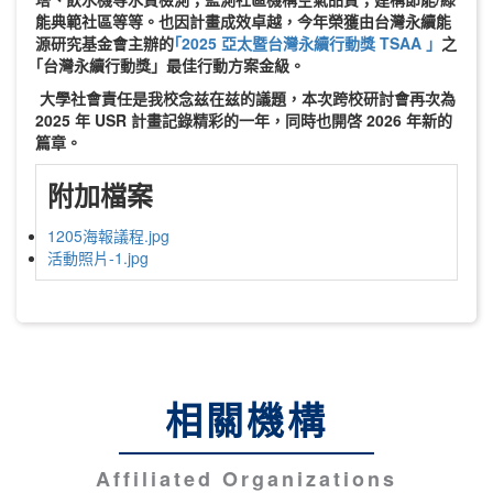
能典範社區
等等。也因計畫成效卓越，今年榮獲
由台灣永續能
源
研究基金會主辦的
｢2025 亞太暨台灣永續行動獎 TSAA 」
之
｢台灣永續行動獎」
最佳行動方案金級
。
大學社會責任是我校念兹在兹的議題，
本次跨校研討會再次為
2025 年 USR 計畫記錄精彩的一年，同時也
開啓
2026 年新的
篇章。
附加檔案
1205海報議程.jpg
活動照片-1.jpg
相關機構
Affiliated Organizations