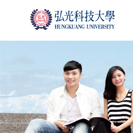
跳
到
主
要
內
容
區
塊