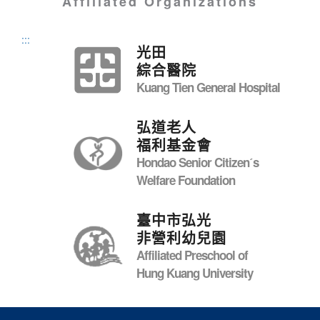
Affiliated Organizations
:::
光田
綜合醫院
Kuang Tien General Hospital
弘道老人
福利基金會
Hondao Senior Citizenˊs
Welfare Foundation
臺中市弘光
非營利幼兒園
Affiliated Preschool of
Hung Kuang University