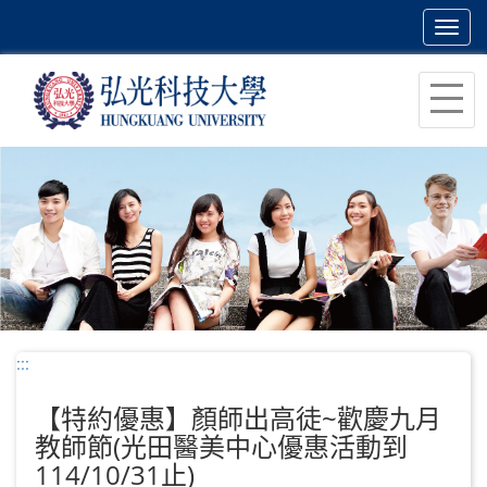
Toggl
navig
跳
到
主
要
內
容
區
塊
:::
【特約優惠】顏師出高徒~歡慶九月
教師節(光田醫美中心優惠活動到
114/10/31止)