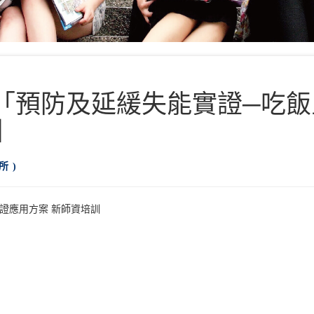
年「預防及延緩失能實證─吃
訓
所 )
證應用方案 新師資培訓