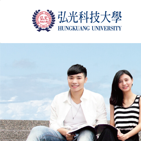
跳
到
主
要
內
容
區
塊