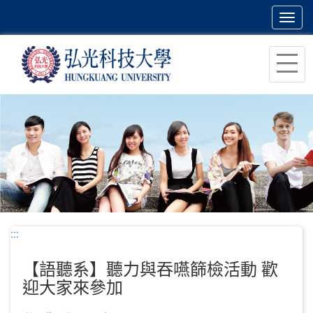
Toggl
navig
跳
到
主
要
內
容
區
塊
:::
【語聽系】聽力與吞嚥篩檢活動 歡
迎大家來參加