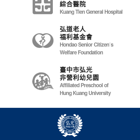
綜合醫院
Kuang Tien General Hospital
弘道老人
福利基金會
Hondao Senior Citizenˊs
Welfare Foundation
臺中市弘光
非營利幼兒園
Affiliated Preschool of
Hung Kuang University