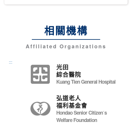
相關機構
Affiliated Organizations
:::
光田
綜合醫院
Kuang Tien General Hospital
弘道老人
福利基金會
Hondao Senior Citizenˊs
Welfare Foundation