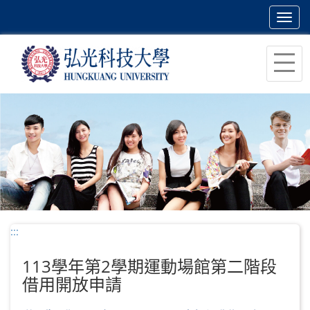
Toggl
navig
跳
到
主
要
內
容
區
塊
:::
113學年第2學期運動場館第二階段
借用開放申請