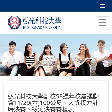
Toggl
navig
跳
到
主
要
內
容
區
塊
:::
弘光科技大學創校58週年校慶運動
會11/29(六)100公尺、大隊接力計
時決賽、拔河決賽賽程表