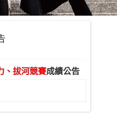
告
力、拔河競賽
成績公告