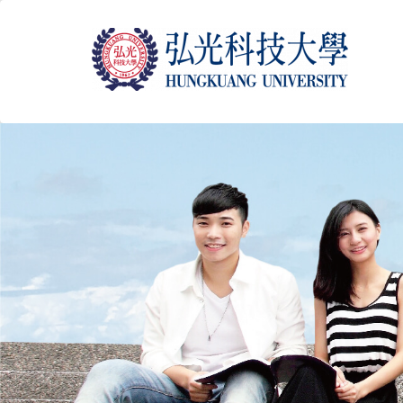
跳
到
主
要
內
容
區
塊