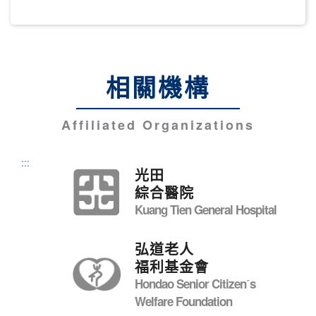
相關機構
Affiliated Organizations
:::
光田
綜合醫院
Kuang Tien General Hospital
弘道老人
福利基金會
Hondao Senior Citizenˊs
Welfare Foundation