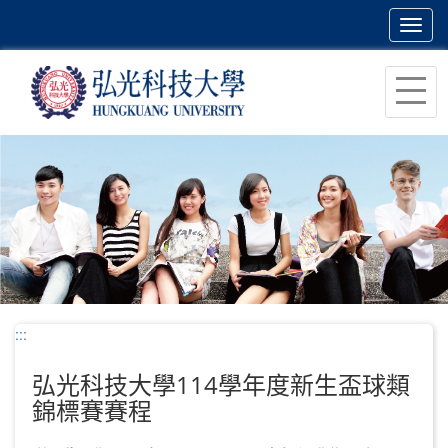
Toggl
navig
跳
到
主
要
內
容
區
塊
:::
弘光科技大學114學年度新生盃球類
錦標賽賽程