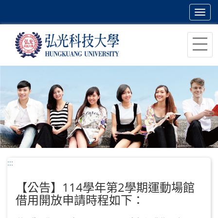
Toggl
navig
跳
到
主
要
內
容
區
塊
:::
【公告】114學年第2學期運動場館
借用開放申請時程如下：