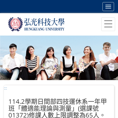
Toggl
navig
跳
到
主
要
內
容
區
塊
:::
114.2學期日間部四技運休系一年甲
班「體適能理論與測量」(選課號
01372)修課人數上限調整為65人。