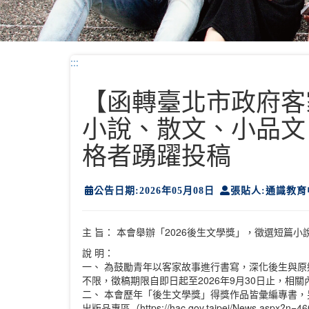
:::
【函轉臺北市政府客
小說、散文、小品文
格者踴躍投稿
公告日期:2026年05月08日
張貼人:通識教育
主 旨： 本會舉辦「2026後生文學獎」，徵選短
說 明：
一、 為鼓勵青年以客家故事進行書寫，深化後生與原
不限，徵稿期限自即日起至2026年9月30日止，
二、 本會歷年「後生文學獎」得獎作品皆彙編專書
出版品專區（https://hac.gov.taipei/News.aspx?n