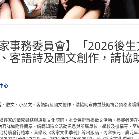
家事務委員會】「2026後
、客語詩及圖文創作，請協
中心
篇小說、散文、小品文、客語詩及圖文創作，請協助宣傳並鼓勵符合資格者踴
鄉客家的情感鏈結與族群文化認同，本會特辦旨揭徵文活動，參賽者須在40
相關內容詳如附件簡章。請轉知徵文活動訊息與所屬單位、學校及機構等，至
，另持續發行繪本、音樂及《客家文化季刊》等出版品，內容多元，廣泛呈
=460C52771EF8D7C2&sms=763C9B3DAB4025D0）及《客家文化季刊》（https: