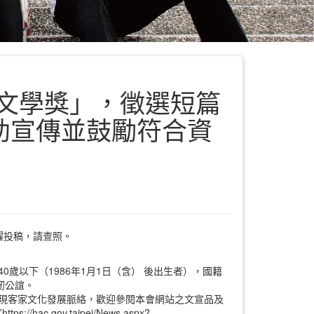
生文學獎」，徵選短篇
助宣傳並鼓勵符合資
躍投稿，請查照。
歲以下（1986年1月1日（含） 後出生者），國籍
紉公誼。
現客家文化發展脈絡，歡迎參閱本會網站之文宣品及
//hac.gov.taipei/News.aspx?