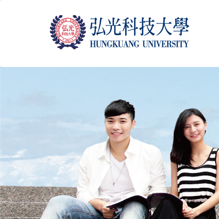
跳
到
主
要
內
容
區
塊