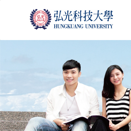
跳
到
主
要
內
容
區
塊