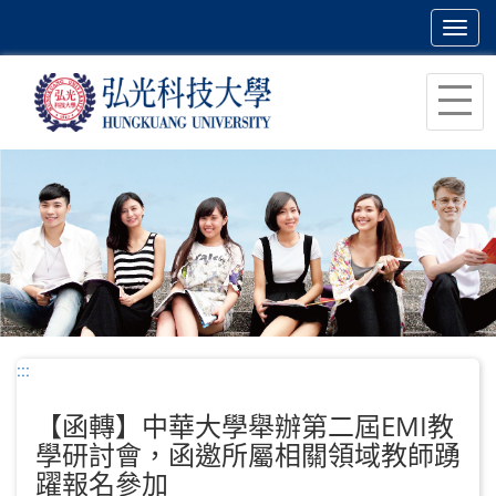
Toggl
navig
跳
到
主
要
內
容
區
塊
:::
【函轉】中華大學舉辦第二屆EMI教
學研討會，函邀所屬相關領域教師踴
躍報名參加