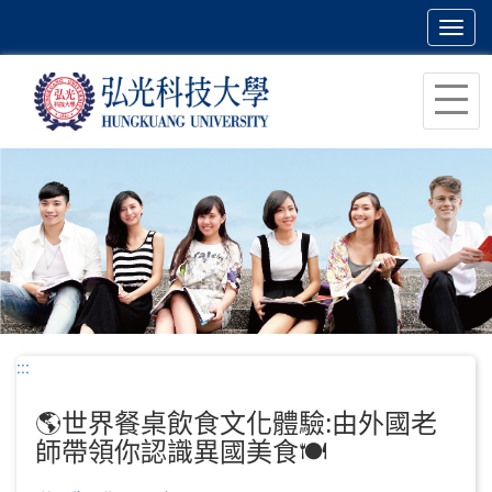
Toggl
navig
跳
到
主
要
內
容
區
塊
:::
🌎世界餐桌飲食文化體驗:由外國老
師帶領你認識異國美食🍽️