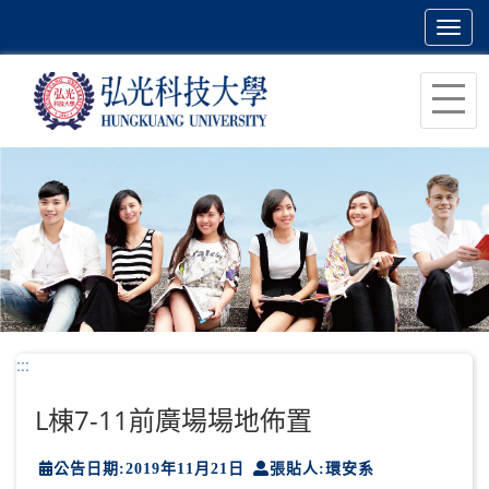
Toggl
navig
跳
到
主
要
內
容
區
塊
:::
L棟7-11前廣場場地佈置
公告日期:2019年11月21日
張貼人:環安系