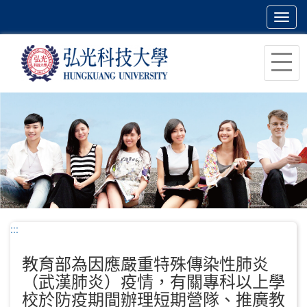
Toggl
navig
跳
到
主
要
內
容
區
塊
:::
教育部為因應嚴重特殊傳染性肺炎
（武漢肺炎）疫情，有關專科以上學
校於防疫期間辦理短期營隊、推廣教