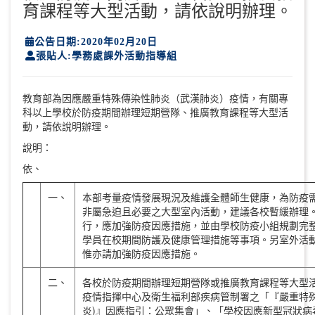
育課程等大型活動，請依說明辦理。
公告日期:2020年02月20日
張貼人:學務處課外活動指導組
教育部為因應嚴重特殊傳染性肺炎（武漢肺炎）疫情，有關專
科以上學校於防疫期間辦理短期營隊、推廣教育課程等大型活
動，請依說明辦理。
說明：
依、
一、
本部考量疫情發展現況及維護全體師生健康，為防疫
非屬急迫且必要之大型室內活動，建議各校暫緩辦理
行，應加強防疫因應措施，並由學校防疫小組規劃完
學員在校期間防護及健康管理措施等事項。另室外活
惟亦請加強防疫因應措施。
二、
各校於防疫期間辦理短期營隊或推廣教育課程等大型
疫情指揮中心及衛生福利部疾病管制署之「『嚴重特殊
炎)』因應指引：公眾集會」、「學校因應新型冠狀病