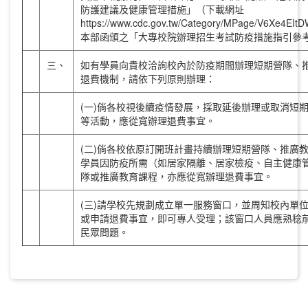
防護建議及健康管理措施」（下載網址
https://www.cdc.gov.tw/Category/MPage/V6Xe4
本部函頒之「大專校院辦理招生考試防疫措施指引參
三、
如有學員向貴校洽詢校內於防疫期間辦理短期營隊、
退費機制，請依下列原則辦理：
(一)倘各校視後續疫情發展，採取延後辦理或取消短
等活動，應從寬辦理退費事宜。
(二)倘各校依原訂開班計畫持續辦理短期營隊、推廣
學員因防疫所需（如居家隔離、居家檢疫、自主健康
隊或推廣教育課程，亦應從寬辦理退費事宜。
(三)請學校先規劃成立單一服務窗口，並周知校內單
或申請退費事宜，即可專人受理；該窗口人員應熟稔
民眾問題。