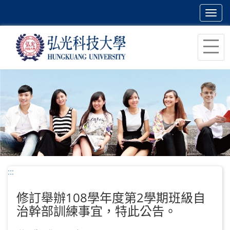
Toggl
navig
跳
到
主
要
內
容
區
塊
:::
修訂舉辦108學年度第2學期班級自
治幹部訓練事宜，特此公告。