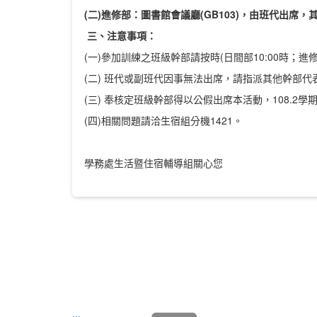
(
二
)
進修部：圖書館會議廳
(GB103)，
由
班代
出席，
三、注意事項：
(一)參加訓練之班級幹部請按時(日間部10:00時；進修
(二) 班代或副班代因事無法出席，請指派其他幹部代
(三) 奉核定班級幹部得以公假出席本活動，108.2
(四)相關問題請洽生宿組分機1421。
學務處生活暨住宿輔導組關心您