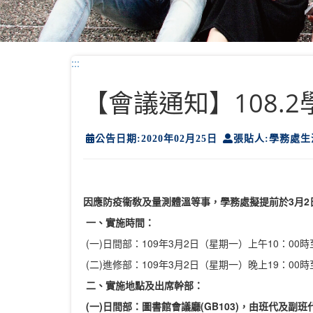
:::
【會議通知】108.
公告日期:2020年02月25日
張貼人:學務處
因應防疫衞敎及量測體溫等事，學務處擬提前於3月2
一、實施時間：
(一)日間部：109年3月2日（星期一）上午10：00時
(二)進修部：109年3月2日（星期一）晚上19：00時
二、實施地點及出席幹部：
(
一
)
日間部：圖書館會議廳
(GB103)
，由
班代
及
副班