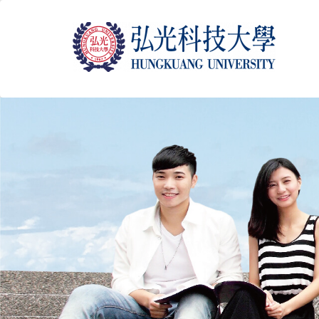
跳
到
主
要
內
容
區
塊