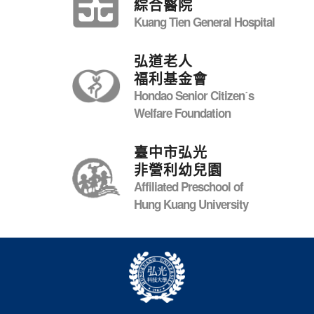
綜合醫院
Kuang Tien General Hospital
弘道老人
福利基金會
Hondao Senior Citizenˊs
Welfare Foundation
臺中市弘光
非營利幼兒園
Affiliated Preschool of
Hung Kuang University