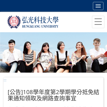
Toggl
navig
跳
到
主
要
內
容
區
塊
:::
[公告]108學年度第2學期學分抵免結
果通知領取及網路查詢事宜