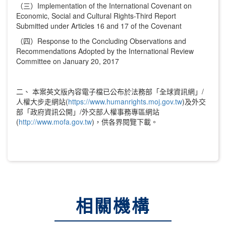
（三）Implementation of the International Covenant on
Economic, Social and Cultural Rights-Third Report
Submitted under Articles 16 and 17 of the Covenant
（四）Response to the Concluding Observations and
Recommendations Adopted by the International Review
Committee on January 20, 2017
二、 本案英文版內容電子檔已公布於法務部「全球資訊網」/
人權大步走網站(
https://www.humanrights.moj.gov.tw
)及外交
部「政府資訊公開」/外交部人權事務專區網站
(
http://www.mofa.gov.tw
)，供各界閱覽下載。
相關機構