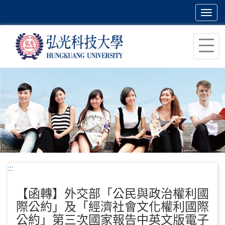
Toggl
navig
跳
到
主
要
內
容
區
塊
:::
【函轉】外交部「公民與政治權利國
際公約」及「經濟社會文化權利國際
公約」第三次國家報告中英文版電子