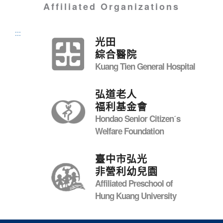
Affiliated Organizations
:::
光田
綜合醫院
Kuang Tien General Hospital
弘道老人
福利基金會
Hondao Senior Citizenˊs
Welfare Foundation
臺中市弘光
非營利幼兒園
Affiliated Preschool of
Hung Kuang University