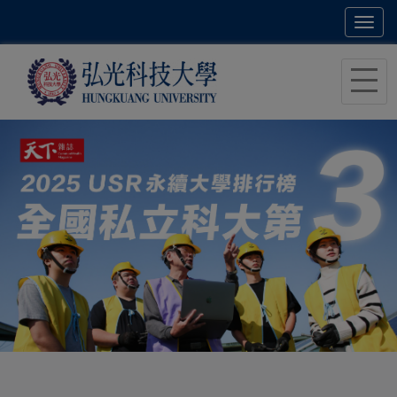
Toggl
navig
跳
到
主
要
內
容
區
塊