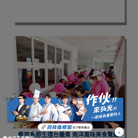
×
餐旅系師生環台義煮 南洋風味美食驚豔