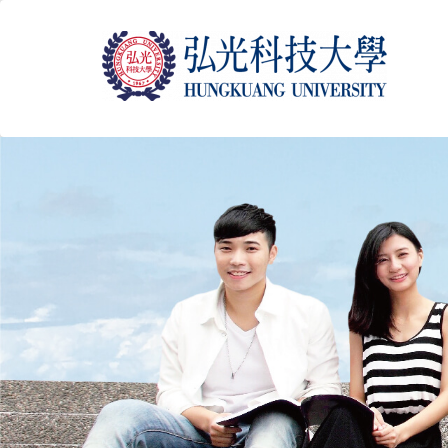
跳
到
主
要
內
容
區
塊