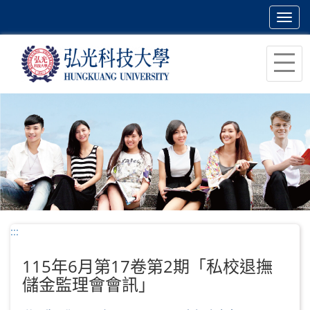
Toggl
navig
跳
到
主
要
內
容
區
塊
:::
115年6月第17卷第2期「私校退撫
儲金監理會會訊」