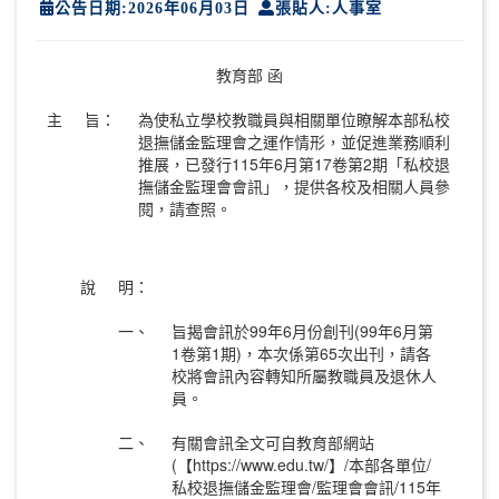
公告日期:2026年06月03日
張貼人:人事室
教育部 函
主
旨：
為使私立學校教職員與相關單位瞭解本部私校
退撫儲金監理會之運作情形，並促進業務順利
推展，已發行115年6月第17卷第2期「私校退
撫儲金監理會會訊」，提供各校及相關人員參
閱，請查照。
說
明：
一、
旨揭會訊於99年6月份創刊(99年6月第
1卷第1期)，本次係第65次出刊，請各
校將會訊內容轉知所屬教職員及退休人
員。
二、
有關會訊全文可自教育部網站
(【https://www.edu.tw/】/本部各單位/
私校退撫儲金監理會/監理會會訊/115年